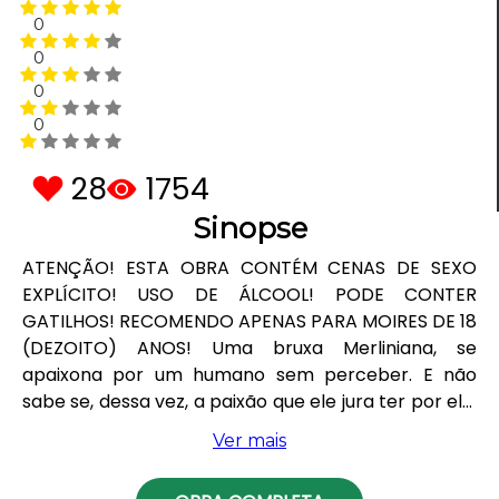
0
0
0
0
28
1754
Sinopse
ATENÇÃO! ESTA OBRA CONTÉM CENAS DE SEXO
EXPLÍCITO! USO DE ÁLCOOL! PODE CONTER
GATILHOS! RECOMENDO APENAS PARA MOIRES DE 18
(DEZOITO) ANOS! Uma bruxa Merliniana, se
apaixona por um humano sem perceber. E não
sabe se, dessa vez, a paixão que ele jura ter por ela,
é real, então procura a ajuda do Pai dos
Ver mais
Sobrenaturais, e seu verdadeiro pai, para curar o
feitiço, que outro ser sobrenatural, possa ter