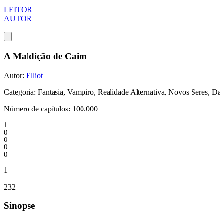
LEITOR
AUTOR
A Maldição de Caim
Autor:
Elliot
Categoria:
Fantasia, Vampiro, Realidade Alternativa, Novos Seres
Número de capítulos:
100.000
1
0
0
0
0
1
232
Sinopse