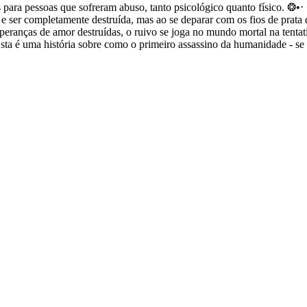
para pessoas que sofreram abuso, tanto psicológico quanto físico. ❂•⋅ 
 e ser completamente destruída, mas ao se deparar com os fios de prata
eranças de amor destruídas, o ruivo se joga no mundo mortal na tentativ
ta é uma história sobre como o primeiro assassino da humanidade - se 
Nenhum comentário para esse livro no momento!