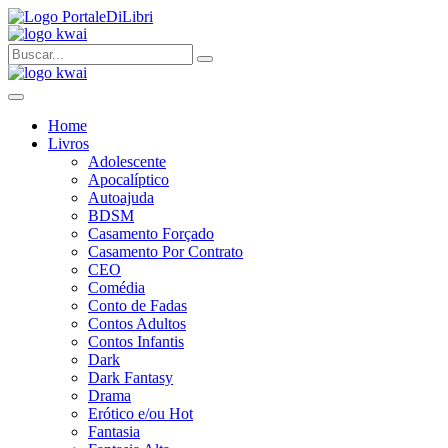
Home
Livros
Adolescente
Apocalíptico
Autoajuda
BDSM
Casamento Forçado
Casamento Por Contrato
CEO
Comédia
Conto de Fadas
Contos Adultos
Contos Infantis
Dark
Dark Fantasy
Drama
Erótico e/ou Hot
Fantasia