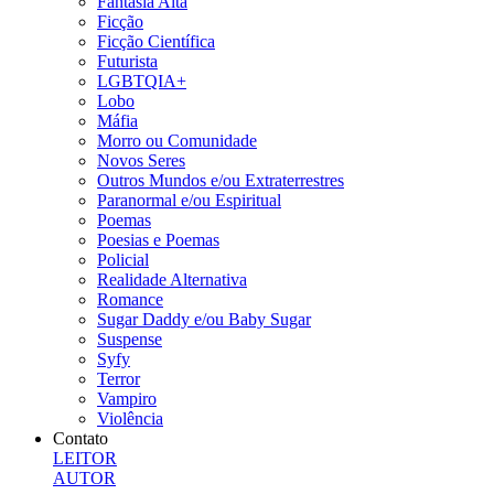
Fantasia Alta
Ficção
Ficção Científica
Futurista
LGBTQIA+
Lobo
Máfia
Morro ou Comunidade
Novos Seres
Outros Mundos e/ou Extraterrestres
Paranormal e/ou Espiritual
Poemas
Poesias e Poemas
Policial
Realidade Alternativa
Romance
Sugar Daddy e/ou Baby Sugar
Suspense
Syfy
Terror
Vampiro
Violência
Contato
LEITOR
AUTOR