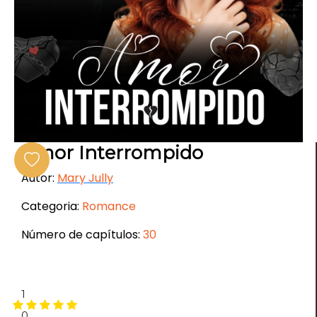
Amor Interrompido
Autor:
Mary Jully
Categoria:
Romance
Número de capítulos:
30
1
0