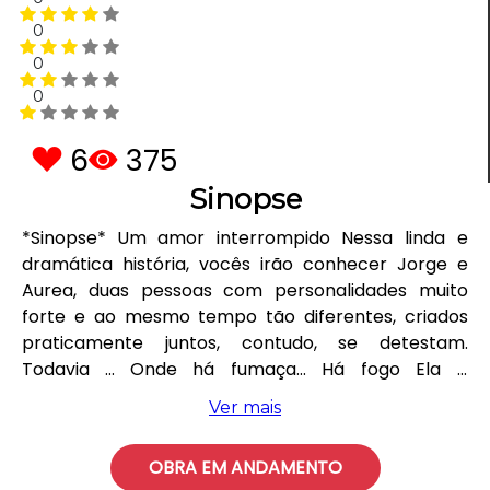
0
0
0
6
375
Sinopse
*Sinopse* Um amor interrompido Nessa linda e
dramática história, vocês irão conhecer Jorge e
Aurea, duas pessoas com personalidades muito
forte e ao mesmo tempo tão diferentes, criados
praticamente juntos, contudo, se detestam.
Todavia ... Onde há fumaça... Há fogo Ela a
“Patricinha Mimada” Ele o “Idiota Badyboy” O que
Ver mais
podemos esperar de tanta implicância de ambas
as partes? O surgimento de um forte e verdadeiro
OBRA EM ANDAMENTO
sentimento, que mesmo sendo interrompido, ele