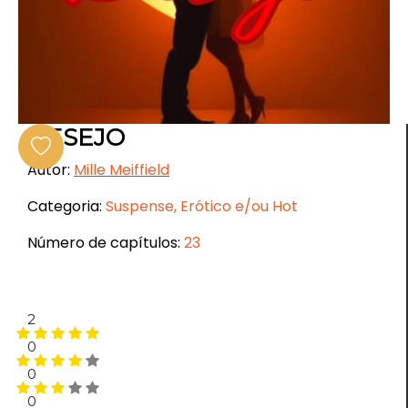
DESEJO
Autor:
Mille Meiffield
Categoria:
Suspense, Erótico e/ou Hot
Número de capítulos:
23
2
0
0
0