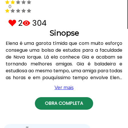
0
2
304
Sinopse
Elena é uma garota tímida que com muito esforço
consegue uma bolsa de estudos para a faculdade
de Nova Iorque. Lá ela conhece Gia e acabam se
tornando melhores amigas. Gia é baladeira e
estudiosa ao mesmo tempo, uma amiga para todas
as horas e em pouquíssimo tempo envolve Elena
em seu círculo de amigos. Logo em sua primeira
Ver mais
festa, Elena conhece o badoy Diego que por sua
vez não tem nada de puritano e a cada noite tem
OBRA COMPLETA
uma mulher diferente em sua cama. Será que Elena
será só mais uma ou será que Diego será
arrebatado por sua doçura e inocência? Venham
conhecer essa deliciosa história de amor, luta e