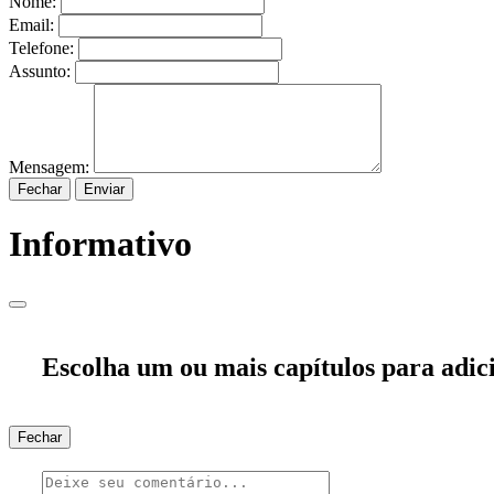
Nome:
Email:
Telefone:
Assunto:
Mensagem:
Fechar
Enviar
Informativo
Escolha um ou mais capítulos para adici
Fechar