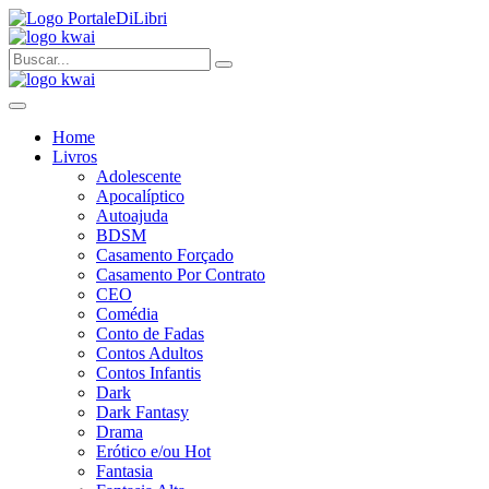
Home
Livros
Adolescente
Apocalíptico
Autoajuda
BDSM
Casamento Forçado
Casamento Por Contrato
CEO
Comédia
Conto de Fadas
Contos Adultos
Contos Infantis
Dark
Dark Fantasy
Drama
Erótico e/ou Hot
Fantasia