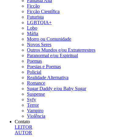
Fantasia Alta
Ficção
Ficção Científica
Futurista
LGBTQIA+
Lobo
Máfia
Morro ou Comunidade
Novos Seres
Outros Mundos e/ou Extraterrestres
Paranormal e/ou Espiritual
Poemas
Poesias e Poemas
Policial
Realidade Alternativa
Romance
Sugar Daddy e/ou Baby Sugar
Suspense
Syfy
Terror
Vampiro
Violência
Contato
LEITOR
AUTOR